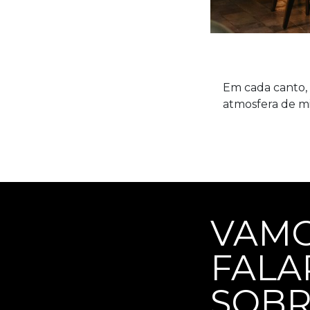
Em cada canto, 
atmosfera de mi
VAM
FALA
SOB