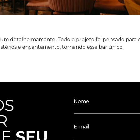
um detalhe marcante. Todo o projeto foi pensado para 
stérios e encantamento, tornando esse bar único.
OS
Nome
R
E-mail
RE
SEU