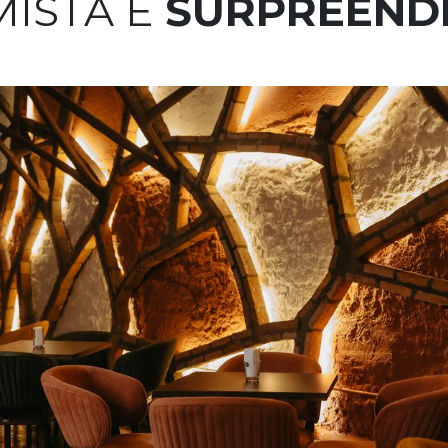
MISTA E
SURPREEND